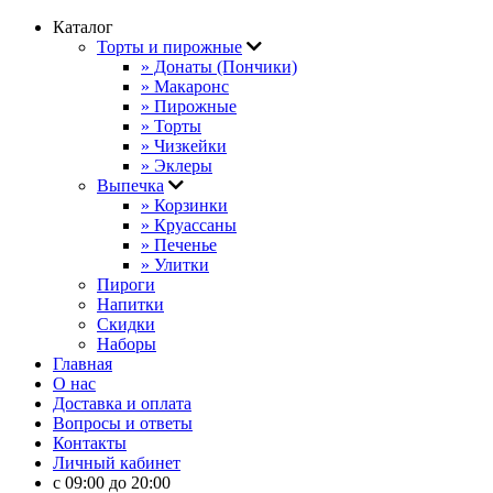
Каталог
Торты и пирожные
» Донаты (Пончики)
» Макаронс
» Пирожные
» Торты
» Чизкейки
» Эклеры
Выпечка
» Корзинки
» Круассаны
» Печенье
» Улитки
Пироги
Напитки
Скидки
Наборы
Главная
О нас
Доставка и оплата
Вопросы и ответы
Контакты
Личный кабинет
с 09:00 до 20:00