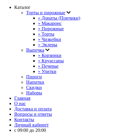
Каталог
Торты и пирожные
» Донаты (Пончики)
» Макаронс
» Пирожные
» Торты
» Чизкейки
» Эклеры
Выпечка
» Корзинки
» Круассаны
» Печенье
» Улитки
Пироги
Напитки
Скидки
Наборы
Главная
О нас
Доставка и оплата
Вопросы и ответы
Контакты
Личный кабинет
с 09:00 до 20:00