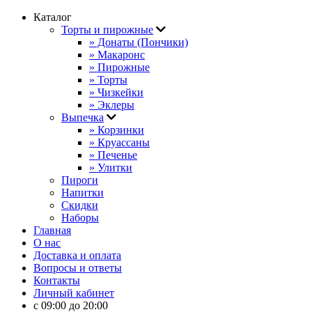
Каталог
Торты и пирожные
» Донаты (Пончики)
» Макаронс
» Пирожные
» Торты
» Чизкейки
» Эклеры
Выпечка
» Корзинки
» Круассаны
» Печенье
» Улитки
Пироги
Напитки
Скидки
Наборы
Главная
О нас
Доставка и оплата
Вопросы и ответы
Контакты
Личный кабинет
с 09:00 до 20:00