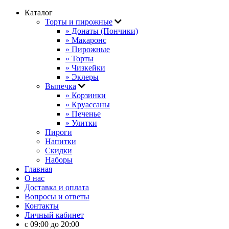
Каталог
Торты и пирожные
» Донаты (Пончики)
» Макаронс
» Пирожные
» Торты
» Чизкейки
» Эклеры
Выпечка
» Корзинки
» Круассаны
» Печенье
» Улитки
Пироги
Напитки
Скидки
Наборы
Главная
О нас
Доставка и оплата
Вопросы и ответы
Контакты
Личный кабинет
с 09:00 до 20:00