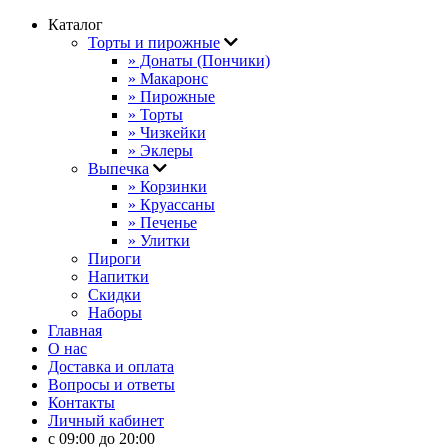
Каталог
Торты и пирожные
» Донаты (Пончики)
» Макаронс
» Пирожные
» Торты
» Чизкейки
» Эклеры
Выпечка
» Корзинки
» Круассаны
» Печенье
» Улитки
Пироги
Напитки
Скидки
Наборы
Главная
О нас
Доставка и оплата
Вопросы и ответы
Контакты
Личный кабинет
с 09:00 до 20:00