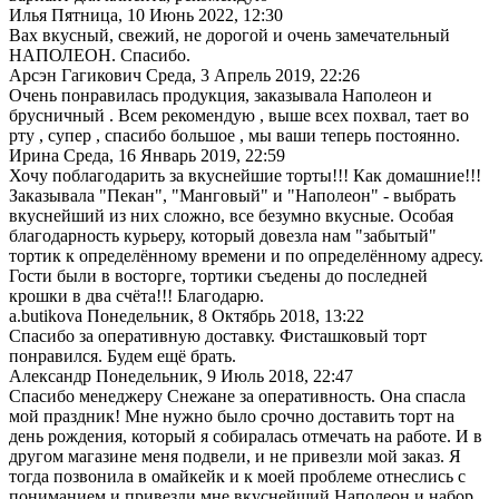
Илья
Пятница, 10 Июнь 2022, 12:30
Вах вкусный, свежий, не дорогой и очень замечательный
НАПОЛЕОН. Спасибо.
Арсэн Гагикович
Среда, 3 Апрель 2019, 22:26
Очень понравилась продукция, заказывала Наполеон и
брусничный . Всем рекомендую , выше всех похвал, тает во
рту , супер , спасибо большое , мы ваши теперь постоянно.
Ирина
Среда, 16 Январь 2019, 22:59
Хочу поблагодарить за вкуснейшие торты!!! Как домашние!!!
Заказывала "Пекан", "Манговый" и "Наполеон" - выбрать
вкуснейший из них сложно, все безумно вкусные. Особая
благодарность курьеру, который довезла нам "забытый"
тортик к определённому времени и по определённому адресу.
Гости были в восторге, тортики съедены до последней
крошки в два счёта!!! Благодарю.
a.butikova
Понедельник, 8 Октябрь 2018, 13:22
Спасибо за оперативную доставку. Фисташковый торт
понравился. Будем ещё брать.
Александр
Понедельник, 9 Июль 2018, 22:47
Спасибо менеджеру Снежане за оперативность. Она спасла
мой праздник! Мне нужно было срочно доставить торт на
день рождения, который я собиралась отмечать на работе. И в
другом магазине меня подвели, и не привезли мой заказ. Я
тогда позвонила в омайкейк и к моей проблеме отнеслись с
пониманием и привезли мне вкуснейший Наполеон и набор