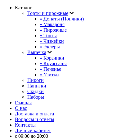
Каталог
Торты и пирожные
» Донаты (Пончики)
» Макаронс
» Пирожные
» Торты
» Чизкейки
» Эклеры
Выпечка
» Корзинки
» Круассаны
» Печенье
» Улитки
Пироги
Напитки
Скидки
Наборы
Главная
О нас
Доставка и оплата
Вопросы и ответы
Контакты
Личный кабинет
с 09:00 до 20:00