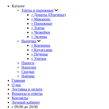
Каталог
Торты и пирожные
» Донаты (Пончики)
» Макаронс
» Пирожные
» Торты
» Чизкейки
» Эклеры
Выпечка
» Корзинки
» Круассаны
» Печенье
» Улитки
Пироги
Напитки
Скидки
Наборы
Главная
О нас
Доставка и оплата
Вопросы и ответы
Контакты
Личный кабинет
с 09:00 до 20:00