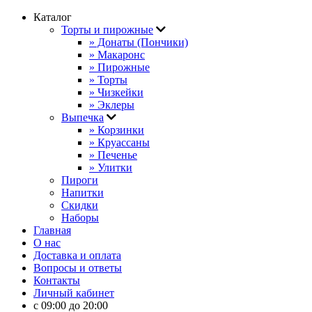
Каталог
Торты и пирожные
» Донаты (Пончики)
» Макаронс
» Пирожные
» Торты
» Чизкейки
» Эклеры
Выпечка
» Корзинки
» Круассаны
» Печенье
» Улитки
Пироги
Напитки
Скидки
Наборы
Главная
О нас
Доставка и оплата
Вопросы и ответы
Контакты
Личный кабинет
с 09:00 до 20:00