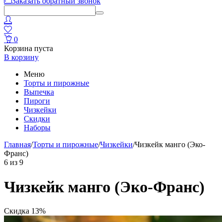
Заказать обратный звонок
0
Корзина пуста
В корзину
Меню
Торты и пирожные
Выпечка
Пироги
Чизкейки
Скидки
Наборы
Главная
/
Торты и пирожные
/
Чизкейки
/
Чизкейк манго (Эко-
Франс)
6
из
9
Чизкейк манго (Эко-Франс)
Скидка 13%