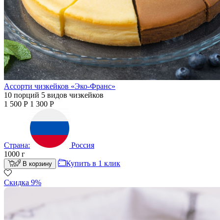
Ассорти чизкейков «Эко-Франс»
10 порций 5 видов чизкейков
1 500
Р
1 300
Р
Страна:
Россия
1000
г
Купить в 1 клик
В корзину
Скидка 9%