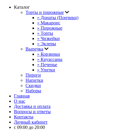
Каталог
Торты и пирожные
» Донаты (Пончики)
» Макаронс
» Пирожные
» Торты
» Чизкейки
» Эклеры
Выпечка
» Корзинки
» Круассаны
» Печенье
» Улитки
Пироги
Напитки
Скидки
Наборы
Главная
О нас
Доставка и оплата
Вопросы и ответы
Контакты
Личный кабинет
с 09:00 до 20:00