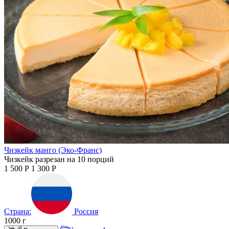
Чизкейк манго (Эко-Франс)
Чизкейк разрезан на 10 порций
1 500
Р
1 300
Р
Страна:
Россия
1000
г