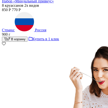
Набор «Миндальный привкус»
8 круассанов 2х видов
850
Р
770
Р
Страна:
Россия
900
г
Купить в 1 клик
В корзину