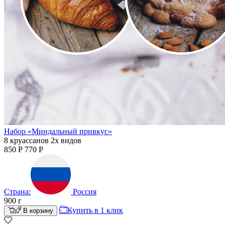
Набор «Миндальный привкус»
8 круассанов 2х видов
850
Р
770
Р
Страна:
Россия
900
г
Купить в 1 клик
В корзину