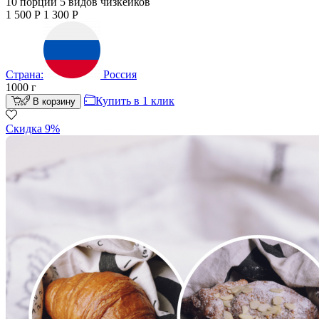
10 порций 5 видов чизкейков
1 500
Р
1 300
Р
Страна:
Россия
1000
г
Купить в 1 клик
В корзину
Скидка 9%