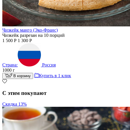
Чизкейк манго (Эко-Франс)
Чизкейк разрезан на 10 порций
1 500
Р
1 300
Р
Страна:
Россия
1000
г
Купить в 1 клик
В корзину
С этим покупают
Скидка 13%