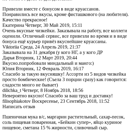
Привезли вместе с бонусом в виде круассанов.
Понравились все вкусы, кроме фисташкового (на любителя).
Качество прекрасное!
Екатерина
Четверг, 30 Май 2019, 15:11
Очень вкусные чизкейки. Заказывала на работу, все коллеги
оценили. Отличный сервис, все привезли во время и в виде
бонуса ещё курьер привёз вкуснейшие круассаны.
Viktoriia
Среда, 24 Апрель 2019, 21:37
Заказывала на 31 декабря (у кого НГ, а у кого ДР
Дарья
Вторник, 12 Март 2019, 20:44
Вкусно.попробовали миндальный и манго:)
Юлия
Вторник, 12 Февраль 2019, 16:17
Спасибо за такую вкусняшку! Ассорти из 5 видов чизкейка
просто бомбические! (Съела 3 порции сразу) как говорится:
сладости много не бывает)
dilichka_t
Четверг, 8 Ноябрь 2018, 18:56
Невероятно вкусно! Спасибо за ваш труд и доставку!
filisophiakotov
Воскресенье, 23 Сентябрь 2018, 11:52
Написать отзыв
Пшеничная мука в/с, маргарин растительный, сахар-песок,
соль пищевая поваренная, «Бейкин супер», яйцо куриное
пищевое, сметана 15 % жирности, сливочный сыр.