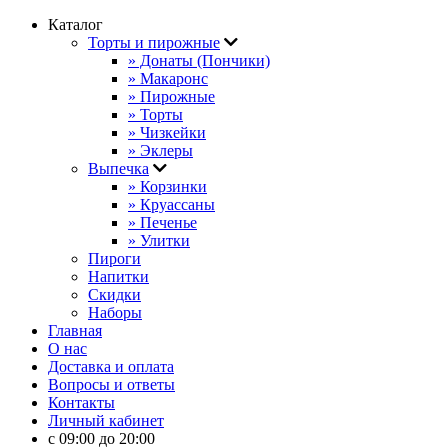
Каталог
Торты и пирожные
» Донаты (Пончики)
» Макаронс
» Пирожные
» Торты
» Чизкейки
» Эклеры
Выпечка
» Корзинки
» Круассаны
» Печенье
» Улитки
Пироги
Напитки
Скидки
Наборы
Главная
О нас
Доставка и оплата
Вопросы и ответы
Контакты
Личный кабинет
с 09:00 до 20:00