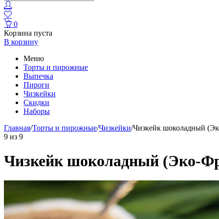
0
Корзина пуста
В корзину
Меню
Торты и пирожные
Выпечка
Пироги
Чизкейки
Скидки
Наборы
Главная
/
Торты и пирожные
/
Чизкейки
/
Чизкейк шоколадный (Эк
9
из
9
Чизкейк шоколадный (Эко-Фр