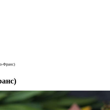
о-Франс)
анс)