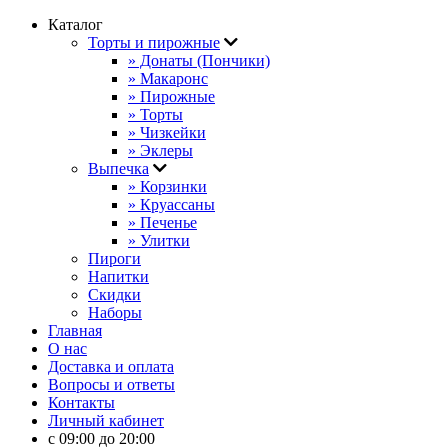
Каталог
Торты и пирожные
» Донаты (Пончики)
» Макаронс
» Пирожные
» Торты
» Чизкейки
» Эклеры
Выпечка
» Корзинки
» Круассаны
» Печенье
» Улитки
Пироги
Напитки
Скидки
Наборы
Главная
О нас
Доставка и оплата
Вопросы и ответы
Контакты
Личный кабинет
с 09:00 до 20:00